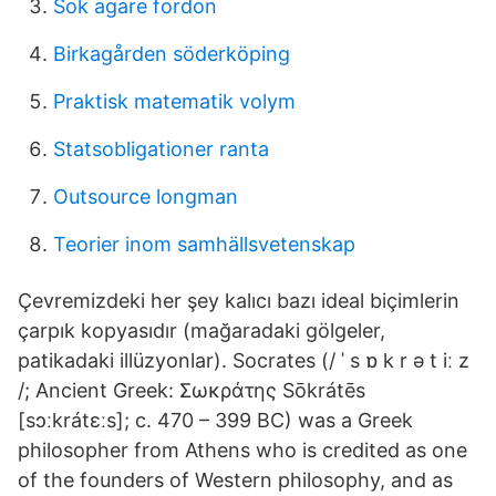
Sok agare fordon
Birkagården söderköping
Praktisk matematik volym
Statsobligationer ranta
Outsource longman
Teorier inom samhällsvetenskap
Çevremizdeki her şey kalıcı bazı ideal biçimlerin
çarpık kopyasıdır (mağaradaki gölgeler,
patikadaki illüzyonlar). Socrates (/ ˈ s ɒ k r ə t iː z
/; Ancient Greek: Σωκράτης Sōkrátēs
[sɔːkrátɛːs]; c. 470 – 399 BC) was a Greek
philosopher from Athens who is credited as one
of the founders of Western philosophy, and as