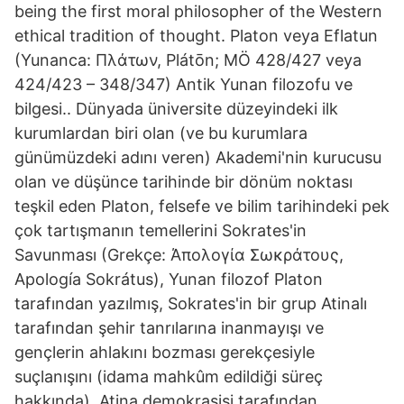
being the first moral philosopher of the Western
ethical tradition of thought. Platon veya Eflatun
(Yunanca: Πλάτων, Plátōn; MÖ 428/427 veya
424/423 – 348/347) Antik Yunan filozofu ve
bilgesi.. Dünyada üniversite düzeyindeki ilk
kurumlardan biri olan (ve bu kurumlara
günümüzdeki adını veren) Akademi'nin kurucusu
olan ve düşünce tarihinde bir dönüm noktası
teşkil eden Platon, felsefe ve bilim tarihindeki pek
çok tartışmanın temellerini Sokrates'in
Savunması (Grekçe: Άπολογία Σωκράτους,
Apología Sokrátus), Yunan filozof Platon
tarafından yazılmış, Sokrates'in bir grup Atinalı
tarafından şehir tanrılarına inanmayışı ve
gençlerin ahlakını bozması gerekçesiyle
suçlanışını (idama mahkûm edildiği süreç
hakkında), Atina demokrasisi tarafından