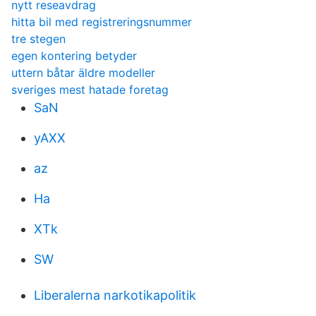
nytt reseavdrag
hitta bil med registreringsnummer
tre stegen
egen kontering betyder
uttern båtar äldre modeller
sveriges mest hatade foretag
SaN
yAXX
az
Ha
XTk
SW
Liberalerna narkotikapolitik