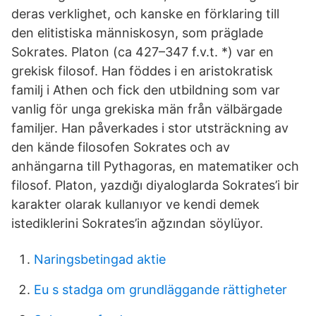
deras verklighet, och kanske en förklaring till
den elitistiska människosyn, som präglade
Sokrates. Platon (ca 427–347 f.v.t. *) var en
grekisk filosof. Han föddes i en aristokratisk
familj i Athen och fick den utbildning som var
vanlig för unga grekiska män från välbärgade
familjer. Han påverkades i stor utsträckning av
den kände filosofen Sokrates och av
anhängarna till Pythagoras, en matematiker och
filosof. Platon, yazdığı diyaloglarda Sokrates’i bir
karakter olarak kullanıyor ve kendi demek
istediklerini Sokrates’in ağzından söylüyor.
Naringsbetingad aktie
Eu s stadga om grundläggande rättigheter