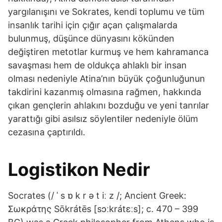
yargılanışını ve Sokrates, kendi toplumu ve tüm
insanlık tarihi için çığır açan çalışmalarda
bulunmuş, düşünce dünyasını kökünden
değiştiren metotlar kurmuş ve hem kahramanca
savaşması hem de oldukça ahlaklı bir insan
olması nedeniyle Atina’nın büyük çoğunluğunun
takdirini kazanmış olmasına rağmen, hakkında
çıkan gençlerin ahlakını bozduğu ve yeni tanrılar
yarattığı gibi asılsız söylentiler nedeniyle ölüm
cezasına çaptırıldı.
Logistikon Nedir
Socrates (/ ˈ s ɒ k r ə t iː z /; Ancient Greek:
Σωκράτης Sōkrátēs [sɔːkrátɛːs]; c. 470 – 399