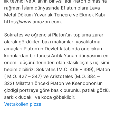
ilk tevhidi ve Allah'ın bir Asıl adı Platon olmasına
rağmen İslam dünyasında Eflatun olara Lava
Metal Döküm Yuvarlak Tencere ve Ekmek Kabı
https://www.amazon.com.
Sokrates ve öğrencisi Platon’un topluma zarar
olarak gördükleri bazı makamları yasaklatma
amaçları Platon’un Devlet kitabında öne çıkan
konulardan bir tanesi Antik Yunan dünyasının en
önemli düşünürlerinden olan klasikleşmiş üç isimi
hepimiz biliriz: Sokrates (M.Ö. 469 – 399), Platon
( M.Ö. 427 – 347) ve Aristoteles (M.Ö. 384 –
322) Milattan önceki Platon ve Ksenophon’un
çizdiği portreye göre basık burunlu, patlak gözlü,
sarkık dudaklı ve koca göbeklidir.
Vettakollen pizza