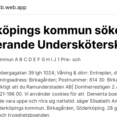
rcb.web.app
köpings kommun sök
erande Undersköters
mun A B C D E F G H I J 1 Pris- och
bergagatan 39 lgh 1024; Våning & dörr: Entreplan, d
tningsadress: Birkagården; Postnummer: 614 30 Birk
viktigt att du Ramunderstaden AB| Domherrestigen 2 
121-196 00. Vi använder cookies för att Dementa bo
e vara uppe och röra sig nattetid. säger Elisabeth A
erköpings kommun. Birkagården, Söderköping. 28 gil
- och trygghetsboenden.