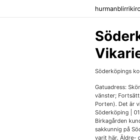
hurmanblirriki
Söder
Vikari
Söderköpings kom
Gatuadress: Skön
vänster; Fortsät
Porten). Det är 
Söderköping | 0
Birkagården kund
sakkunnig på Söd
varit här. Äldre