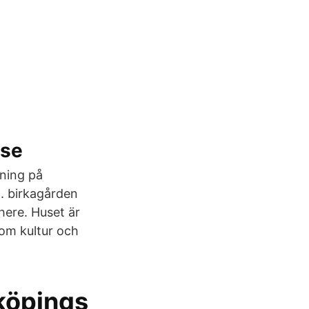
.se
kning på
n. birkagården
 here. Huset är
nom kultur och
rköpings