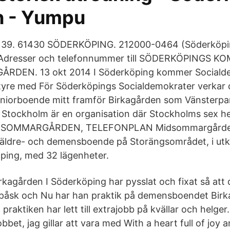
 - Yumpu
39. 61430 SÖDERKÖPING. 212000-0464 (Söderköping
Adresser och telefonnummer till SÖDERKÖPINGS 
ÅRDEN. 13 okt 2014 I Söderköping kommer Sociald
styre med För Söderköpings Socialdemokrater verkar 
eniorboende mitt framför Birkagården som Vänsterpar
tockholm är en organisation där Stockholms sex h
MIDSOMMARGÅRDEN, TELEFONPLAN Midsommargården 
 äldre- och demensboende på Storängsområdet, i ut
ping, med 32 lägenheter.
rkagården I Söderköping har pysslat och fixat så att
 påsk och Nu har han praktik på demensboendet Birk
raktiken har lett till extrajobb på kvällar och helger
bet, jag gillar att vara med With a heart full of joy a