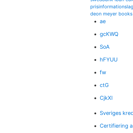
prisinformationsla
deon meyer books
ae
gcKWQ
SoA
hFYUU
fw
ctG
CjkXl
Sveriges kre
Certifiering 