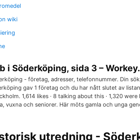
äromedel
on wiki
iering
me
b i Söderköping, sida 3 – Workey
rköping - företag, adresser, telefonnummer. Din sö
rköping gav 1 företag och du har nått slutet av lista
kholm. 1,614 likes · 8 talking about this · 1,320 were
nga, vuxna och seniorer. Här möts gamla och unga ge
!
storisk utredning - Söde