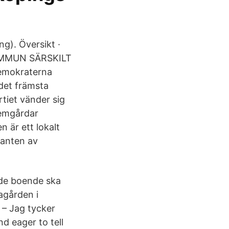
). Översikt ·
KOMMUN SÄRSKILT
emokraterna
det främsta
tiet vänder sig
emgårdar
är ett lokalt
kanten av
 de boende ska
agården i
. – Jag tycker
nd eager to tell