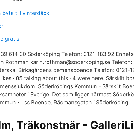
 byta till vinterdäck
or
e gratis
39 614 30 Söderköping Telefon: 0121-183 92 Enhets
rin Rothman karin.rothman@soderkoping.se Telefon:
öterska. Birkagårdens demensboende Telefon: 0121-1
likes · 85 talking about this · 4 were here. Särskilt b
menssjukdom. Söderköpings Kommun - Särskilt Boen
ksamheter i Sverige. Det som ligger närmast Söderk
mmun - Lss Boende, Rådmansgatan i Söderköping.
m, Träkonstnär - GalleriLi