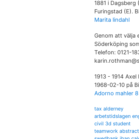
1881 i Dagsberg 
Furingstad (E).
Marita lindahl
Genom att välja e
Söderköping som
Telefon: 0121-1
karin.rothman@so
1913 - 1914 Axel
1968-02-10 på Bir
Adorno mahler 8
tax alderney
arbetstidslagen en
civil 3d student
teamwork abstract
swedbank iban cal