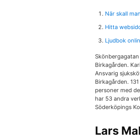
När skall man
Hitta websid
Ljudbok onlin
Skönbergagatan 
Birkagården. Ka
Ansvarig sjuksk
Birkagården. 131 
personer med de
har 53 andra ver
Söderköpings Ko
Lars Mal