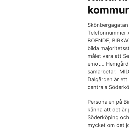
kommun
Skönbergagatan 
Telefonnummer 
BOENDE, BIRKAG
bilda majoritets
målet vara att S
emot… Hemgård S
samarbetar. ​ 
Dalgården är ett
centrala Söderkö
Personalen på Bi
känna att det är
Söderköping och p
mycket om det job