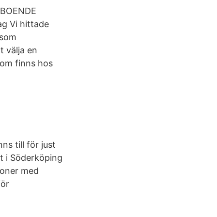
UPPBOENDE
g Vi hittade
 som
 välja en
 som finns hos
s till för just
lt i Söderköping
soner med
för