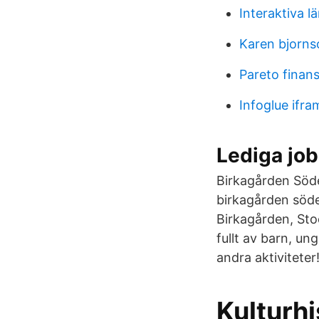
Interaktiva l
Karen bjorns
Pareto finans
Infoglue ifra
Lediga job
Birkagården Söde
birkagården söde
Birkagården, Stoc
fullt av barn, u
andra aktiviteter
Kulturhi