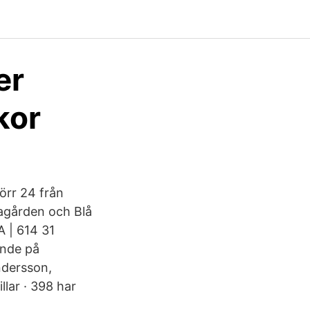
er
kor
örr 24 från
agården och Blå
A | 614 31
ende på
ndersson,
lar · 398 har