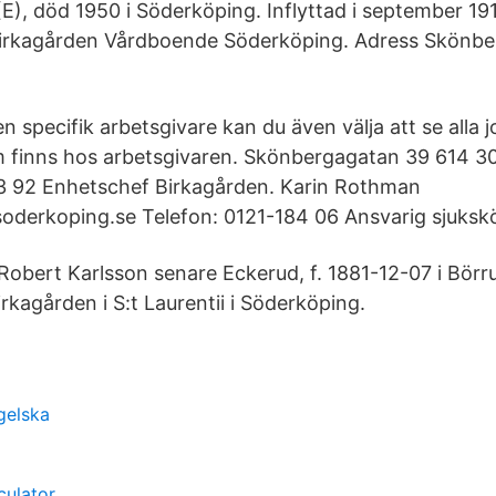
(E), död 1950 i Söderköping. Inflyttad i september 19
 Birkagården Vårdboende Söderköping. Adress Skönbe
n specifik arbetsgivare kan du även välja att se alla j
 finns hos arbetsgivaren. Skönbergagatan 39 614 3
83 92 Enhetschef Birkagården. Karin Rothman
derkoping.se Telefon: 0121-184 06 Ansvarig sjuksk
 Robert Karlsson senare Eckerud, f. 1881-12-07 i Börr
kagården i S:t Laurentii i Söderköping.
gelska
culator