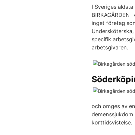
I Sveriges äldst
BIRKAGÅRDEN i o
inget företag so
Undersköterska, 
specifik arbetsgi
arbetsgivaren.
Söderköpi
och omges av en 
demenssjukdom oc
korttidsvistelse.