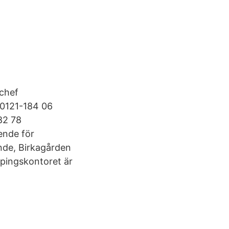
chef
 0121-184 06
82 78
oende för
de, Birkagården
öpingskontoret är