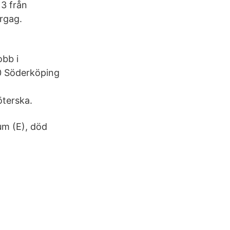
13 från
rgag.
obb i
0 Söderköping
öterska.
um (E), död