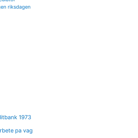
gen riksdagen
ditbank 1973
arbete pa vag