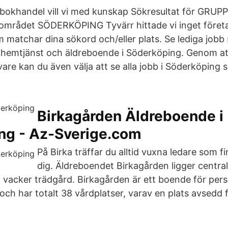
a bokhandel vill vi med kunskap Sökresultat för GR
mrådet SÖDERKÖPING Tyvärr hittade vi inget företa
m matchar dina sökord och/eller plats. Se lediga jobb
hemtjänst och äldreboende i Söderköping. Genom att
vare kan du även välja att se alla jobb i Söderköping
Birkagården Äldreboende i
ng - Az-Sverige.com
På Birka träffar du alltid vuxna ledare som finn
dig. Äldreboendet Birkagården ligger centra
vacker trädgård. Birkagården är ett boende för per
h har totalt 38 vårdplatser, varav en plats avsedd 