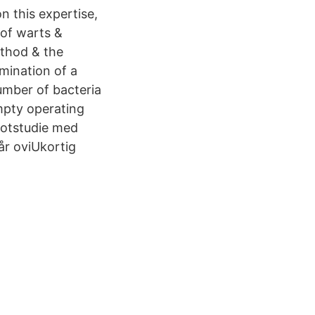
on this expertise,
 of warts &
ethod & the
mination of a
number of bacteria
empty operating
lotstudie med
år oviUkortig