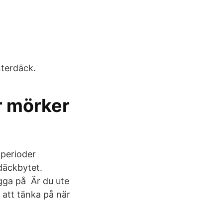
terdäck.
ör mörker
 perioder
 däckbytet.
gga på Är du ute
 att tänka på när