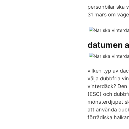
personbilar ska 
31 mars om vägen 
datumen at
vilken typ av däc
välja dubbfria v
vinterdäck? Den
(ESC) och dubbfr
mönsterdjupet sk
att använda dubbf
förrädiska halka