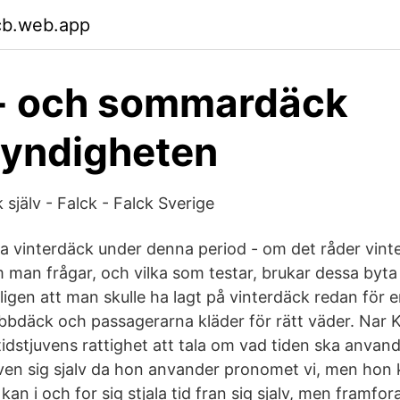
rcb.web.app
r- och sommardäck
myndigheten
k själv - Falck - Falck Sverige
ha vinterdäck under denna period - om det råder vint
man frågar, och vilka som testar, brukar dessa byta 
igen att man skulle ha lagt på vinterdäck redan för e
bbdäck och passagerarna kläder för rätt väder. Nar K
idstjuvens rattighet att tala om vad tiden ska anvandas
en sig sjalv da hon anvander pronomet vi, men hon kor
v kan i och for sig stjala tid fran sig sjalv, men framfor