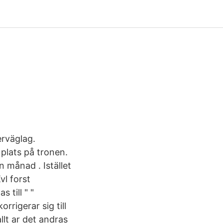
erväglag.
plats på tronen.
n månad . Istället
vl forst
 till " "
rigerar sig till
allt ar det andras