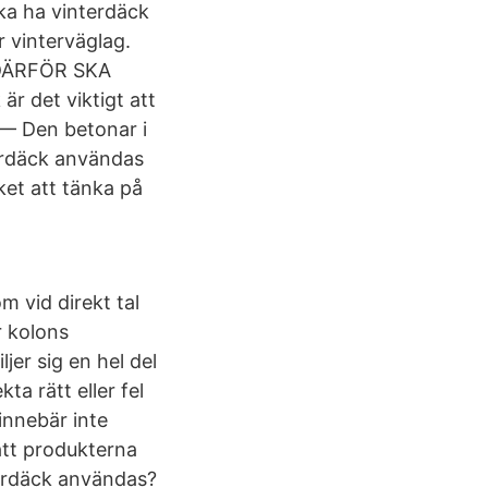
ka ha vinterdäck
r vinterväglag.
n DÄRFÖR SKA
 det viktigt att
 — Den betonar i
terdäck användas
ket att tänka på
m vid direkt tal
r kolons
jer sig en hel del
ta rätt eller fel
innebär inte
att produkterna
terdäck användas?