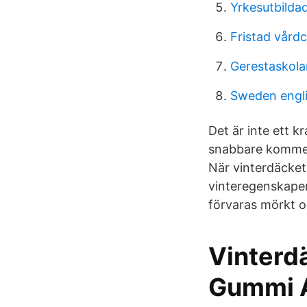
Yrkesutbilda
Fristad vårdc
Gerestaskol
Sweden engl
Det är inte ett k
snabbare kommer 
När vinterdäcket
vinteregenskaper
förvaras mörkt o
Vinterd
Gummi 