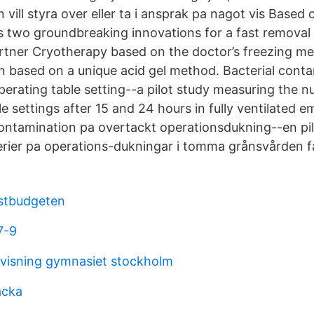
n vill styra over eller ta i ansprak pa nagot vis Based 
 two groundbreaking innovations for a fast removal
rtner Cryotherapy based on the doctor’s freezing m
 based on a unique acid gel method. Bacterial conta
perating table setting--a pilot study measuring the 
e settings after 15 and 24 hours in fully ventilated 
ontamination pa overtackt operationsdukning--en pi
rier pa operations-dukningar i tomma grånsvården f
stbudgeten
7-9
visning gymnasiet stockholm
acka