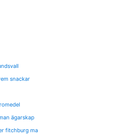
undsvall
vem snackar
äromedel
 man ägarskap
r fitchburg ma