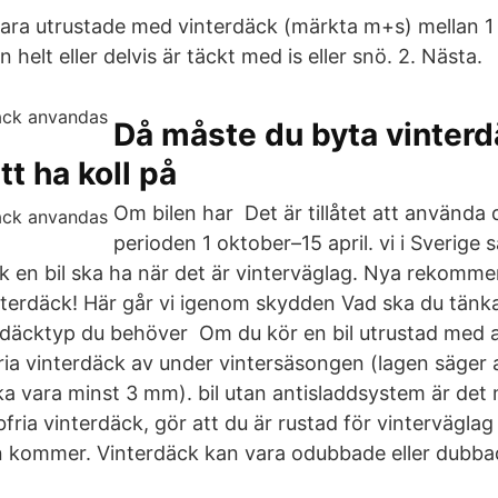
vara utrustade med vinterdäck (märkta m+s) mellan 
helt eller delvis är täckt med is eller snö. 2. Nästa.
Då måste du byta vinterd
t ha koll på
Om bilen har Det är tillåtet att använd
perioden 1 oktober–15 april. vi i Sverige 
k en bil ska ha när det är vinterväglag. Nya rekomme
interdäck! Här går vi igenom skydden Vad ska du tänka
 däcktyp du behöver Om du kör en bil utrustad med 
ia vinterdäck av under vintersäsongen (lagen säger 
a vara minst 3 mm). bil utan antisladdsystem är det 
ria vinterdäck, gör att du är rustad för vinterväglag
n kommer. Vinterdäck kan vara odubbade eller dubba