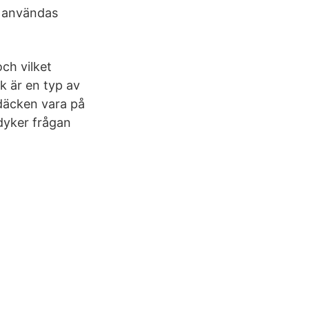
i användas
ch vilket
k är en typ av
däcken vara på
 dyker frågan