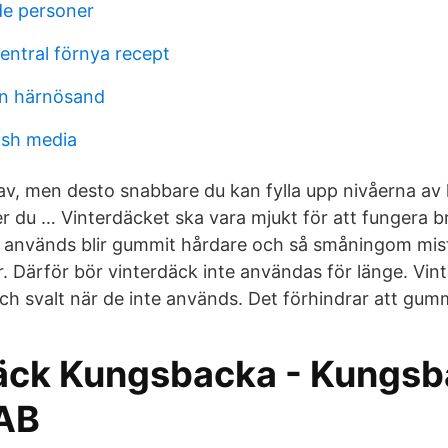
de personer
entral förnya recept
an härnösand
ish media
rav, men desto snabbare du kan fylla upp nivåerna av 
du … Vinterdäcket ska vara mjukt för att fungera bra
 används blir gummit hårdare och så småningom mist
. Därför bör vinterdäck inte användas för länge. Vin
ch svalt när de inte används. Det förhindrar att gumm
äck Kungsbacka - Kungs
AB