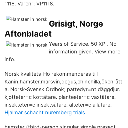
1118. Varenr: VP1118.
Grisigt, Norge
Aftonbladet
Years of Service. 50 XP . No
information given. View more
info.
Norsk kvalitets-Hö rekommenderas till
Kanin,hamster,marsvin,degus,chinchilla,ökenrått
a. Norsk-Svensk Ordbok; pattedyr=nt däggdjur.
kjøtteter=c köttätare. planteeter=c växtätare.
insekteter=c insektsätare. alteter=c allätare.
Hjalmar schacht nuremberg trials
hamster (third-person singular simple present