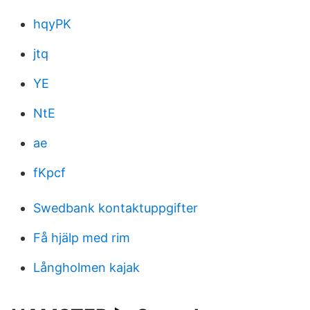
hqyPK
jtq
YE
NtE
ae
fKpcf
Swedbank kontaktuppgifter
Få hjälp med rim
Långholmen kajak