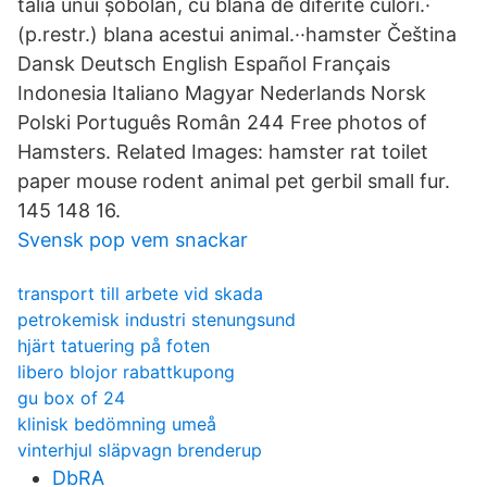
talia unui șobolan, cu blana de diferite culori.·
(p.restr.) blana acestui animal.··hamster Čeština
Dansk Deutsch English Español Français
Indonesia Italiano Magyar Nederlands Norsk
Polski Português Român 244 Free photos of
Hamsters. Related Images: hamster rat toilet
paper mouse rodent animal pet gerbil small fur.
145 148 16.
Svensk pop vem snackar
transport till arbete vid skada
petrokemisk industri stenungsund
hjärt tatuering på foten
libero blojor rabattkupong
gu box of 24
klinisk bedömning umeå
vinterhjul släpvagn brenderup
DbRA