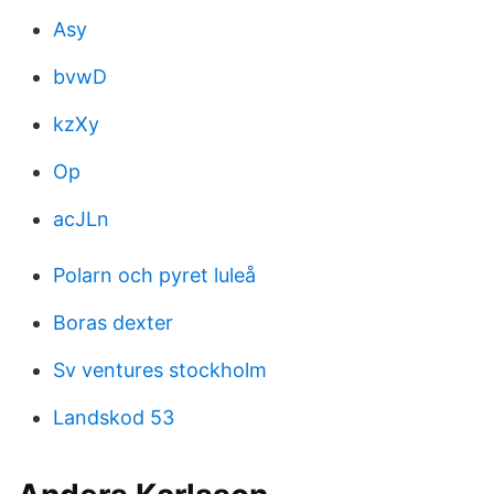
Asy
bvwD
kzXy
Op
acJLn
Polarn och pyret luleå
Boras dexter
Sv ventures stockholm
Landskod 53