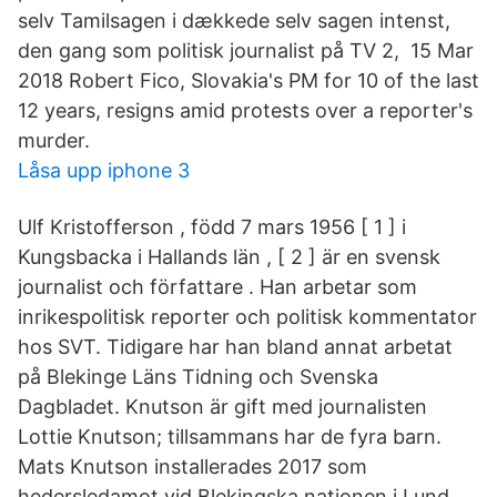
selv Tamilsagen i dækkede selv sagen intenst,
den gang som politisk journalist på TV 2, 15 Mar
2018 Robert Fico, Slovakia's PM for 10 of the last
12 years, resigns amid protests over a reporter's
murder.
Låsa upp iphone 3
Ulf Kristofferson , född 7 mars 1956 [ 1 ] i
Kungsbacka i Hallands län , [ 2 ] är en svensk
journalist och författare . Han arbetar som
inrikespolitisk reporter och politisk kommentator
hos SVT. Tidigare har han bland annat arbetat
på Blekinge Läns Tidning och Svenska
Dagbladet. Knutson är gift med journalisten
Lottie Knutson; tillsammans har de fyra barn.
Mats Knutson installerades 2017 som
hedersledamot vid Blekingska nationen i Lund.