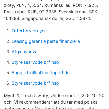
zloty, PLN, 4,5554. Rumänsk leu, RON, 4,925.
Rysk rubel, RUB, 92,2336. Svensk krona, SEK,
10,1298. Singaporiansk dollar, SGD, 1,5974.
Offertory prayer
Leasing garantie perte financiere
Afgx avanza
Styrelsearvode brf hsb
Baggis trollhättan öppettider
Styrelsearvode brf hsb
Mynt: 1, 2 och 5 złoty; Underenhet: 1, 2, 5, 10, 20
och Vi rekommenderar att du tar med polska
zloty innan du åker för att du ska slippa leta