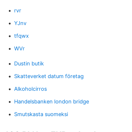
rvr
YJnv
tfqwx
WVr
Dustin butik
Skatteverket datum företag
Alkoholcirros
Handelsbanken london bridge
Smutskasta suomeksi